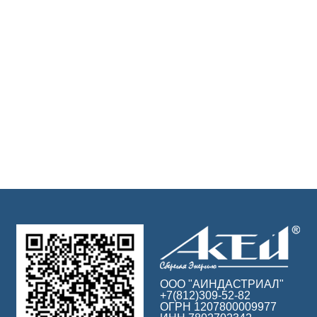
ООО "АИНДАСТРИАЛ"
+7(812)309-52-82
ОГРН 1207800009977