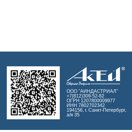
ООО "АИНДАСТРИАЛ"
+7(812)309-52-82
ОГРН 1207800009977
ИНН 7802702342
194156, г. Санкт-Петербург,
а/я 35