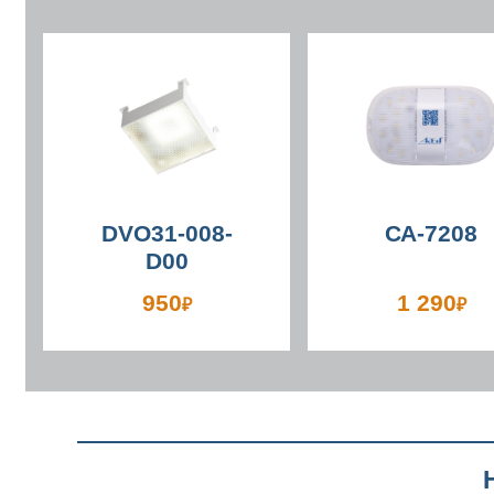
DVO31-008-
СА-7208
D00
950
1 290
₽
₽