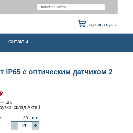
корзина пуста
контакты
 IP65 с оптическим датчиком 2
₽
-- шт.
рузки: склад Актей
е:
20
шт.
-
+