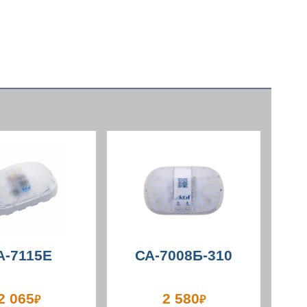
А-7115Е
СА-7008Б-310
2 065
2 580
₽
₽