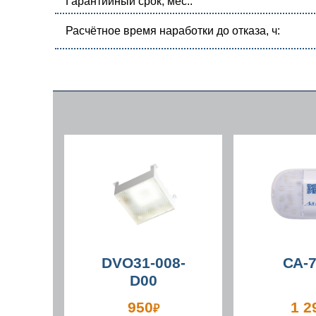
Гарантийный срок, мес.:
Расчётное время наработки до отказа, ч:
DVO31-008-
СА-
D00
950
1 2
₽