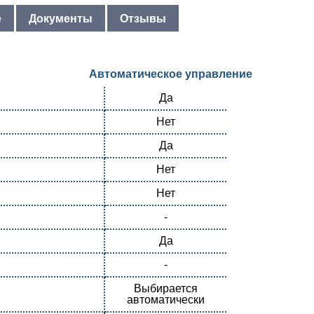
е
Документы
Отзывы
Автоматическое управление
Да
Нет
Да
Нет
Нет
-
Да
-
Выбирается
автоматически