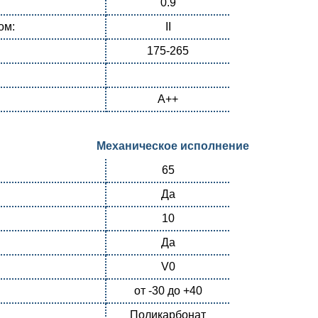
0.9
ом:
II
175-265
А++
Механическое исполнение
65
Да
10
Да
V0
от -30 до +40
Поликарбонат