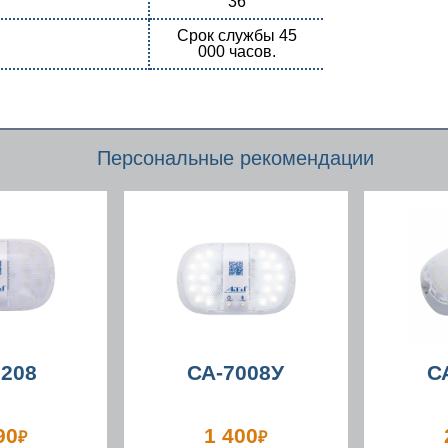
36
Срок службы 45
000 часов.
Персональные рекомендации
7208
СА-7008У
С
90
1 400
₽
₽