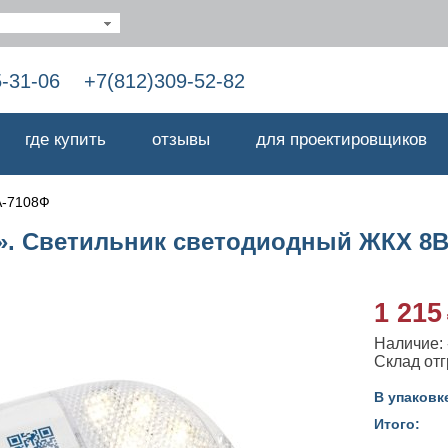
5-31-06
+7(812)309-52-82
где купить
отзывы
для проектировщиков
-7108Ф
». Светильник светодиодный ЖКХ 8Вт
1 215
Наличие: -
Cклад отг
В упаковк
Итого: