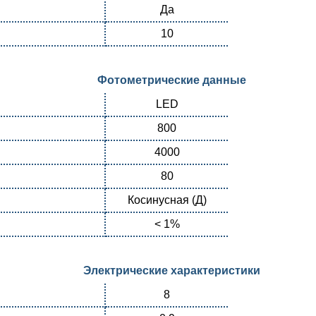
Да
10
Фотометрические данные
LED
800
4000
80
Косинусная (Д)
< 1%
Электрические характеристики
8