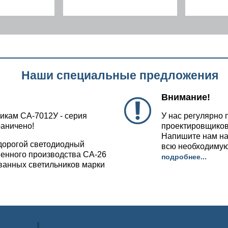
Наши специальные предложения
Внимание!
икам СА-7012У - серия
У нас регулярно 
раничено!
проектировщиков
Напишите нам на
дорогой светодиодный
всю необходиму
венного производства СА-26
подробнее...
ованных светильников марки