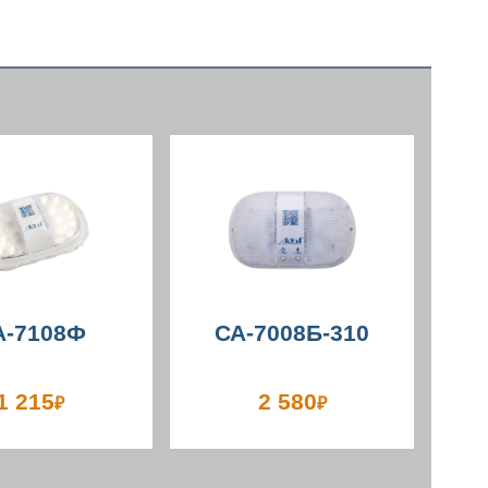
А-7108Ф
СА-7008Б-310
1 215
2 580
₽
₽