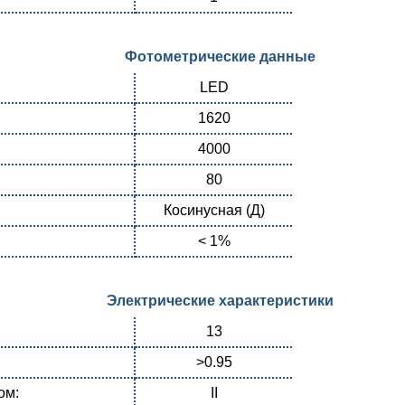
Фотометрические данные
LED
1620
4000
80
Косинусная (Д)
< 1%
Электрические характеристики
13
>0.95
ом:
II