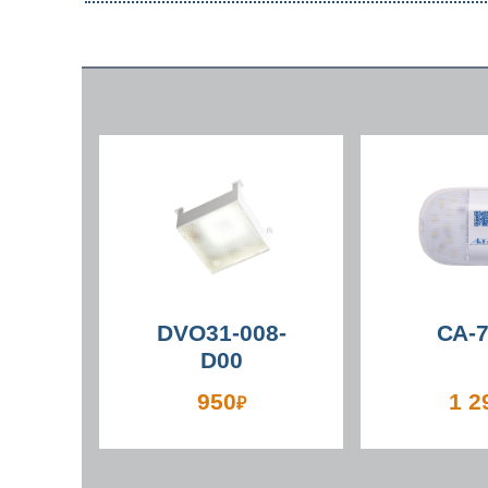
DVO31-008-
СА-
D00
950
1 2
₽