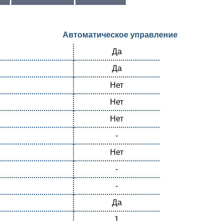
Автоматическое управление
Да
Да
Нет
Нет
Нет
-
Нет
-
-
Да
1