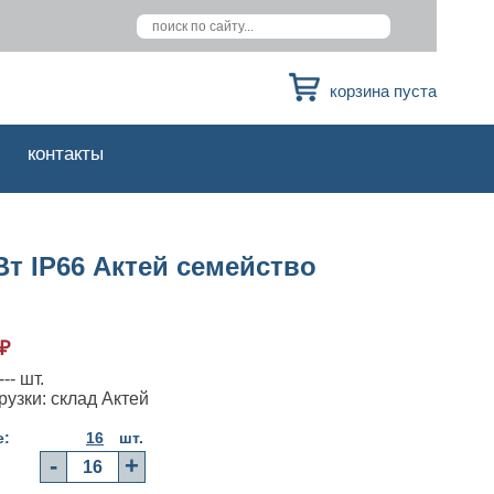
корзина пуста
контакты
т IP66 Актей семейство
₽
-- шт.
рузки: склад Актей
е:
16
шт.
-
+