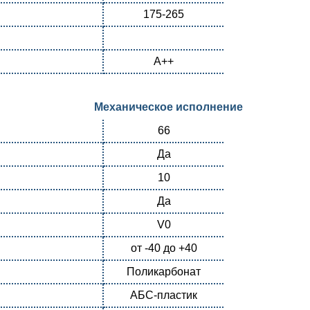
175-265
А++
Механическое исполнение
66
Да
10
Да
V0
от -40 до +40
Поликарбонат
АБС-пластик