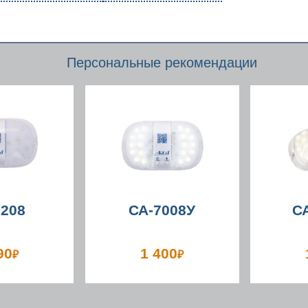
Персональные рекомендации
7208
СА-7008У
С
90
1 400
₽
₽