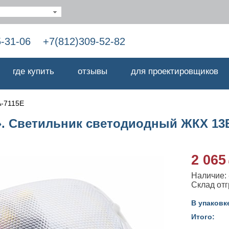
5-31-06
+7(812)309-52-82
где купить
отзывы
для проектировщиков
-7115Е
». Светильник светодиодный ЖКХ 13В
2 065
Наличие: -
Cклад отг
В упаковк
Итого: