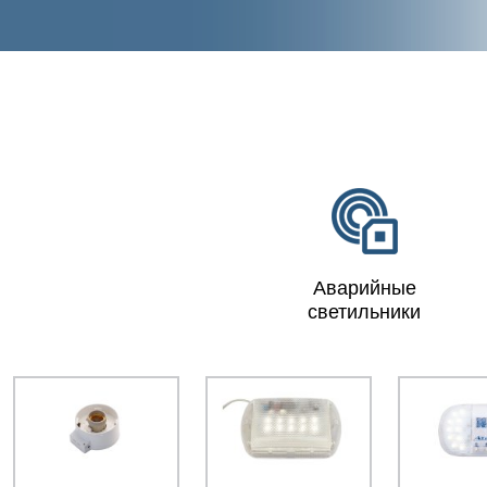
Aварийные
светильники