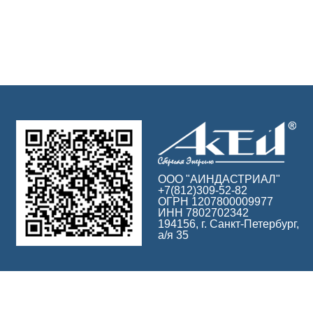
ООО "АИНДАСТРИАЛ"
+7(812)309-52-82
ОГРН 1207800009977
ИНН 7802702342
194156, г. Санкт-Петербург,
а/я 35